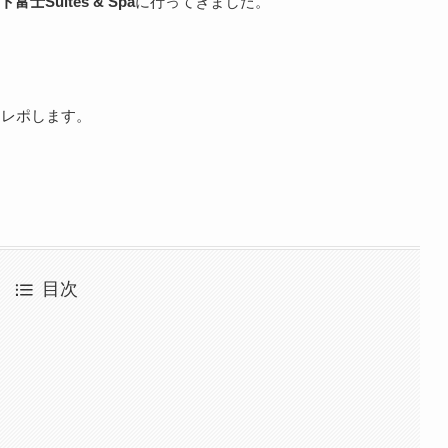
士Suites & Spa
に行ってきました。
をレポします。
目次